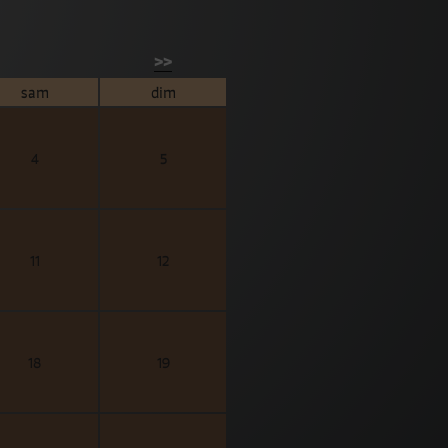
>>
sam
dim
4
5
11
12
18
19