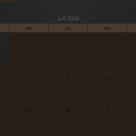
Juil 2026
mer
jeu
ven
1
2
3
8
9
10
15
16
17