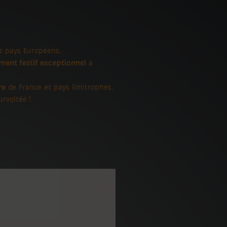
s pays Européens.
ent festif exceptionnel
à
re
de France et pays limitrophes.
rvoltée !