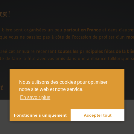
est !
a bière sont organisées un peu
partout en France
et dans d’autre
que vous ne passiez pas à côté de l’occasion de profiter d’un
mom
créé cet annuaire recensant
toutes les principales fêtes de la biè
é de faire la fête avec vos amis dans une ambiance folklorique su
Nous utilisons des cookies pour optimiser
re
notre site web et notre service.
En savoir plus
Fonctionnels uniquement
Accepter tout