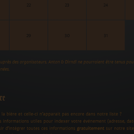
22
23
24
29
30
31
auprès des organisateurs. Anton & Dirndl ne pourraient être tenus pou
nées.
ère
la bière et celle-ci n’apparait pas encore dans notre liste ?
 informations utiles pour indexer votre événement (adresse, date, 
ir d’intégrer toutes ces informations
gratuitement
sur notre site