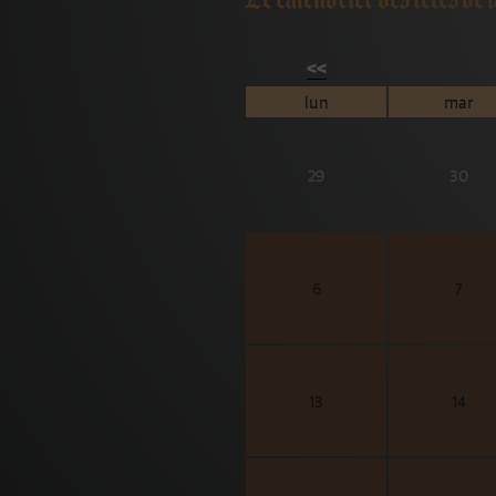
<<
lun
mar
29
30
6
7
13
14