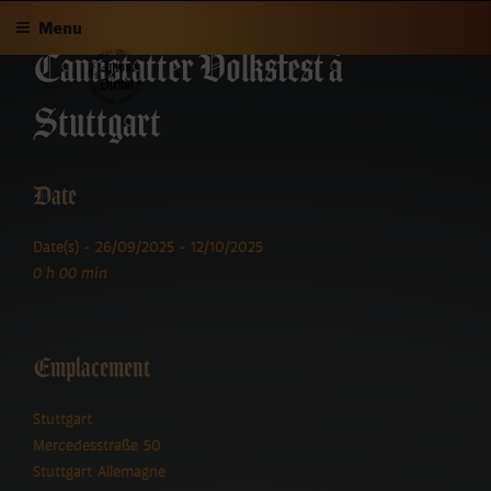
Aller
Menu
au
Cannstatter Volksfest à
contenu
principal
Stuttgart
Date
Date(s) - 26/09/2025 - 12/10/2025
0 h 00 min
Emplacement
Stuttgart
Mercedesstraße 50
Stuttgart Allemagne