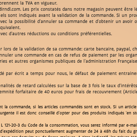
mprennent la TVA en vigueur.
-dirndl.com. Les prix constatés dans notre magasin peuvent être l
squels sont indiqués avant la validation de la commande. Si un p
ôt avec la possibilité d'annuler sa commande et d'obtenir un av
quivalent.
ec d'autres réductions ou conditions préférentielles.
 lors de la validation de sa commande: carte bancaire, paypal, c
d'annuler une commande en cas de refus de paiement par les orga
ies et autres organismes publiques de l'administration Française
rdé par écrit a temps pour nous, le défaut de paiement entraine
lités de retard calculées sur la base de 3 fois le taux d'intérêts
demnité forfaitaire de 40 euros pour frais de recouvrement (Arti
la commande, si les articles commandés sont en stock. Si un article 
rgente il est donc conseillé d'opter pour des produits indiqués 'en st
le L 121-20-3 du Code de la consommation, vous serez informé par e-mail
lai d'expédition peut ponctuellement augmenter de 24 à 48h du fait d