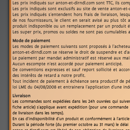
Les prix indiqués sur anton-et-dirndl.com sont TTC, ils co
Les prix indiqués sont exclusifs au site de vente anton-et
Les prix indiqués s'entendent hors frais de livraison, le
de nos fournisseurs, le client en serait avisé au plus t
produit indisponible ou un remplacement par un produit é
Les super prix, promos ou soldes ne sont pas cumulables av
Mode de paiement
Les modes de paiement suivants sont proposés à l'acheteur
anton-et-dirndl.com se réserve le droit de suspendre et 
Le paiement par mandat administratif est réservé aux mair
Aucun escompte n'est accordé pour paiement anticipé.
De conventions expresses et sauf report sollicité et acco
des intérêts de retard a notre profit.
Tout incident de paiement à échéance sera productif de péna
loi LME du 04/08/2008 et entrainera l'application d'une in
Livraison
Les commandes sont expédiées dans les 24h ouvrées qui suivent 
fiche article) s'applique avant expédition (pour une commande u
de livraison dans les temps).
En cas d'indisponibilité d'un produit et conformément à l'artic
Durant la période forte (du premier octobre au 31 mars) le dé