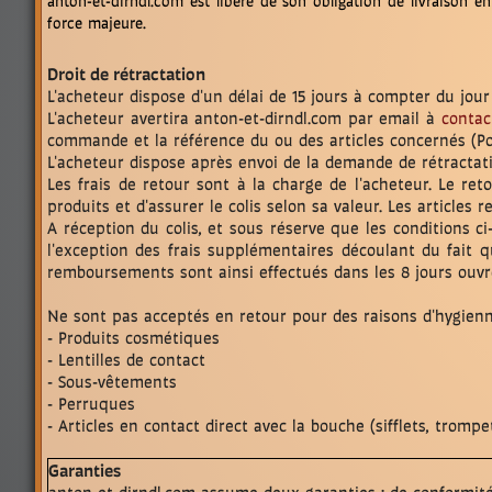
anton-et-dirndl.com est libéré de son obligation de livraison en 
force majeure.
Droit de rétractation
L'acheteur dispose d'un délai de 15 jours à compter du jo
L'acheteur avertira anton-et-dirndl.com par email à
contac
commande et la référence du ou des articles concernés (P
L'acheteur dispose après envoi de la demande de rétractatio
Les frais de retour sont à la charge de l'acheteur. Le ret
produits et d'assurer le colis selon sa valeur. Les articl
A réception du colis, et sous réserve que les conditions c
l'exception des frais supplémentaires découlant du fait 
remboursements sont ainsi effectués dans les 8 jours ouvr
Ne sont pas acceptés en retour pour des raisons d'hygienne, 
- Produits cosmétiques
- Lentilles de contact
- Sous-vêtements
- Perruques
- Articles en contact direct avec la bouche (sifflets, trompett
Garanties