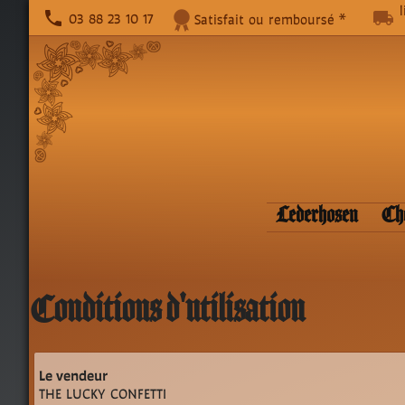
phone
local_shipping
03 88 23 10 17
Satisfait ou remboursé *
Lederhosen
Ch
Conditions d'utilisation
Le vendeur
THE LUCKY CONFETTI