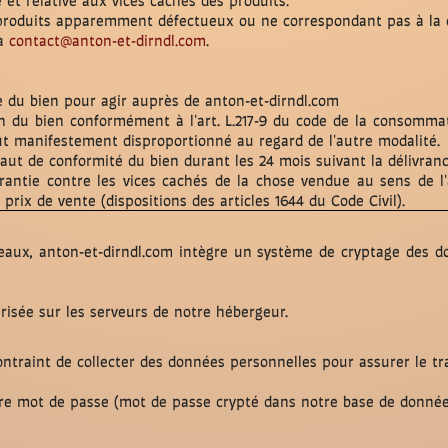
et relative aux vices cachés des produits.
 produits apparemment défectueux ou ne correspondant pas à la
 à
contact@anton-et-dirndl.com
.
e du bien pour agir auprès de anton-et-dirndl.com
on du bien conformément à l'art. L.217-9 du code de la consomma
oût manifestement disproportionné au regard de l'autre modalité.
faut de conformité du bien durant les 24 mois suivant la délivranc
ntie contre les vices cachés de la chose vendue au sens de l'ar
prix de vente (dispositions des articles 1644 du Code Civil).
seaux, anton-et-dirndl.com intègre un système de cryptage des d
isée sur les serveurs de notre hébergeur.
ntraint de collecter des données personnelles pour assurer le t
tre mot de passe (mot de passe crypté dans notre base de donnée