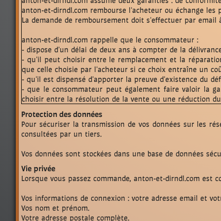
anton-et-dirndl.com assume deux garanties : de conformité 
anton-et-dirndl.com rembourse l'acheteur ou échange les
La demande de remboursement doit s'effectuer par email
anton-et-dirndl.com rappelle que le consommateur :
- dispose d'un délai de deux ans à compter de la délivranc
- qu'il peut choisir entre le remplacement et la réparati
que celle choisie par l'acheteur si ce choix entraîne un c
- qu'il est dispensé d'apporter la preuve d'existence du dé
- que le consommateur peut également faire valoir la gara
choisir entre la résolution de la vente ou une réduction du 
Protection des données
Pour sécuriser la transmission de vos données sur les ré
consultées par un tiers.
Vos données sont stockées dans une base de données sécur
Vie privée
Lorsque vous passez commande, anton-et-dirndl.com est co
Vos informations de connexion : votre adresse email et vo
Vos nom et prénom.
Votre adresse postale complète.