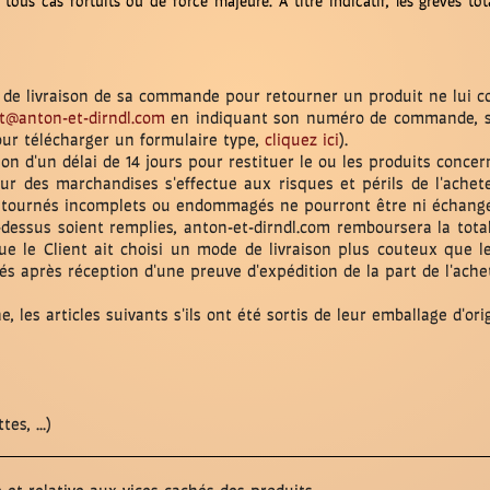
tous cas fortuits ou de force majeure. A titre indicatif, les grèves tot
ur de livraison de sa commande pour retourner un produit ne lui 
t@anton-et-dirndl.com
en indiquant son numéro de commande, so
our télécharger un formulaire type,
cliquez ici
).
n d'un délai de 14 jours pour restituer le ou les produits concer
our des marchandises s'effectue aux risques et périls de l'achet
es retournés incomplets ou endommagés ne pourront être ni échang
i-dessus soient remplies, anton-et-dirndl.com remboursera la total
que le Client ait choisi un mode de livraison plus couteux que l
és après réception d'une preuve d'expédition de la part de l'ache
les articles suivants s'ils ont été sortis de leur emballage d'orig
es, ...)