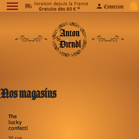

livraison depuis la France
local_shipping
person
Connexion
Gratuite dès 80 € *
Nos magasins
The
lucky
confetti
20 rue