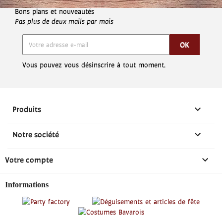
Jeu.
-
Bons plans et nouveautés
19h00
Pas plus de deux mails par mois
10h00
Ven.
-
19h00
10h00
Vous pouvez vous désinscrire à tout moment.
Sam.
-
19h00
Dim.

Produits

Notre société

Votre compte
Informations