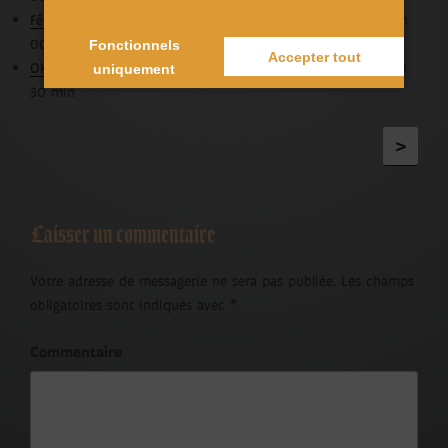
Fête de la Bière Europa-Park
- 10/10/2025 - 11/10/2025 - 18 h
00 min - 23 h 30 min
Fonctionnels
Accepter tout
Oktober' FAV
- 10/10/2025 - 12/10/2025 - 18 h 30 min - 23 h
uniquement
30 min
>
1
Laisser un commentaire
Votre adresse de messagerie ne sera pas publiée.
Les champs
obligatoires sont indiqués avec
*
Commentaire