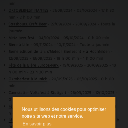
min
OKTOBERFEST NANTES
- 21/09/2024 - 05/10/2024 - 17 h 30
min - 2 h 00 min
Strasbourg Craft Beer
- 27/09/2024 - 28/09/2024 - Toute la
journée
Metz beer fest
- 04/10/2024 - 05/10/2024 - 0 h 00 min
Bière à Lille
- 09/11/2024 - 10/11/2024 - Toute la journée
8ème édition de la « s’Meteor Bierfescht » à Hochfelden
-
12/09/2025 - 13/09/2025 - 18 h 00 min - 1 h 00 min
Fête de la Bière Europa-Park
- 19/09/2025 - 20/09/2025 - 18
h 00 min - 23 h 30 min
Oktoberfest à Munich
- 20/09/2025 - 05/10/2025 - 0 h 00
min
Cannstatter Volksfest à Stuttgart
- 26/09/2025 - 12/10/2025 -
0 h 00 min
Fête de la Bière Europa-Park
- 26/09/2025 - 28/09/2025 - 18
Nous utilisons des cookies pour optimiser
h 00 min - 23 h 30 min
notre site web et notre service.
Fête de la Bière Europa-Park
- 02/10/2025 - 04/10/2025 - 18 h
En savoir plus
00 min - 23 h 30 min