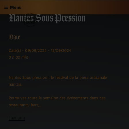
Aller
Menu
au
Nantes Sous Pression
contenu
principal
Date
Date(s) - 09/09/2024 - 15/09/2024
0 h 00 min
Nantes Sous pression : le festival de la bière artisanale
nantais.
Retrouvez toute la semaine des événements dans des
restaurants, bars,…
Lien utile