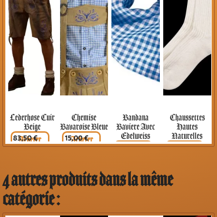
Lederhose Cuir
Chemise
Bandana
Chaussettes
Beige
Bavaroise Bleue
Baviere Avec
Hautes
Edelweiss
Naturelles
Prix
Prix
83,50 €
15,00 €
Prix
Prix
5,90 €
8,90 €
4 autres produits dans la même
catégorie :