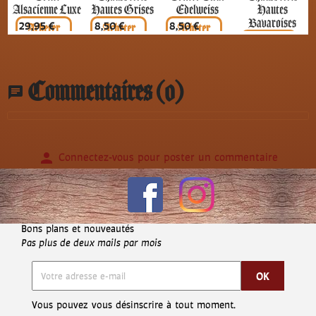
Alsacienne Luxe
Hautes Grises
Edelweiss
Hautes
Bavaroises
Prix
Prix
Prix
29,95 €
8,50 €
8,50 €
Prix
14,90 €
Commentaires (0)
chat
person
Connectez-vous pour poster un commentaire
Bons plans et nouveautés
Pas plus de deux mails par mois
Vous pouvez vous désinscrire à tout moment.