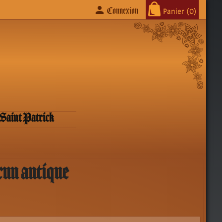
person
Connexion
Panier
(0)
Saint Patrick
run antique