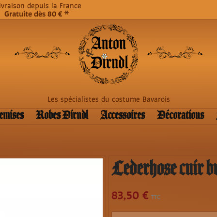
livraison depuis la France
Gratuite dès 80 € *
Les spécialistes du costume Bavarois
emises
Robes Dirndl
Accessoires
Décorations
Lederhose cuir b
83,50 €
TTC