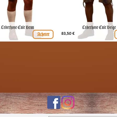
Lederhose Cuir Brun
Lederhose Cuir Beige
Prix
83,50 €