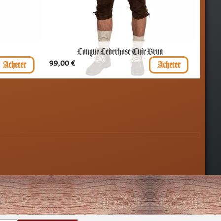
Longue Lederhose Cuir Brun
Prix
99,00 €