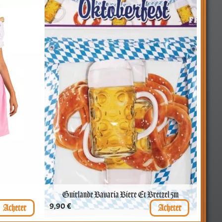
Guirlande Bavaria Biere Et Bretzel 5m
Prix
9,90 €