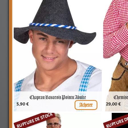
Chapeau Bavarois Pointu Adulte
Chemise
Prix
Prix
5,90 €
29,00 €
RUPTURE DE STOCK
RUPTURE D