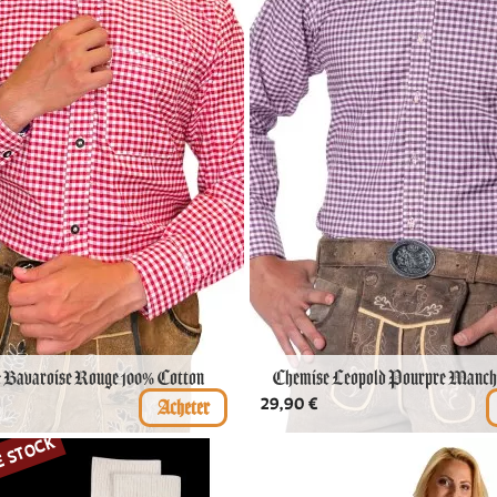
 Bavaroise Rouge 100% Cotton
Chemise Leopold Pourpre Manch
Prix
29,90 €
E STOCK