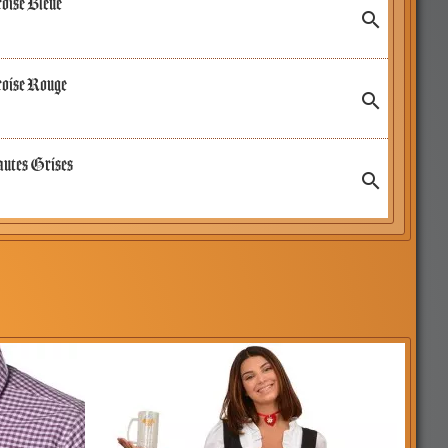
oise Bleue

oise Rouge

autes Grises
