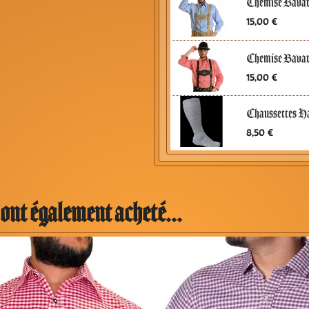
Chemise Bavar
Prix
15,00 €
Chemise Bavar
Prix
15,00 €
Chaussettes H
Prix
8,50 €
 ont également acheté...