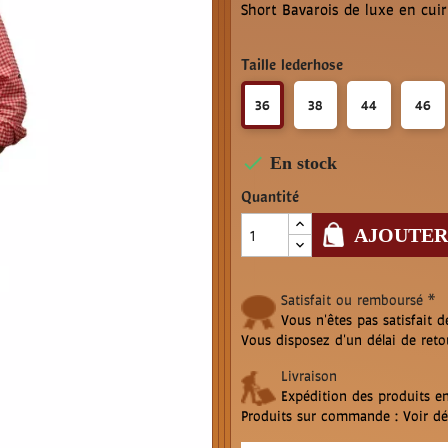
Short Bavarois de luxe en cuir
Taille lederhose
36
38
44
46

En stock
Quantité
AJOUTER
Satisfait ou remboursé *
Vous n'êtes pas satisfait d
Vous disposez d'un délai de reto
Livraison
Expédition des produits en
Produits sur commande : Voir dél