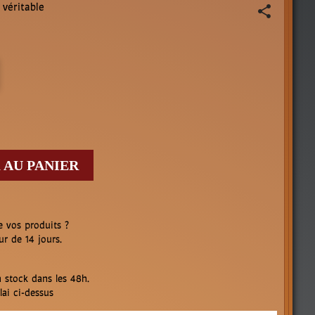
 véritable
share
 AU PANIER
e vos produits ?
ur de 14 jours.
 stock dans les 48h.
ai ci-dessus