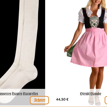
ssettes Hautes Naturelles
Dirndl Danube
Prix
44,50 €