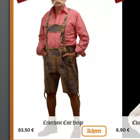
Lederhose Cuir Beige
Chau
Prix
Prix
83,50 €
8,90 €