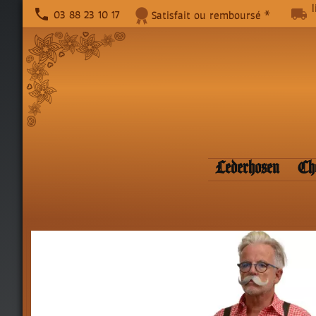
phone
local_shipping
03 88 23 10 17
Satisfait ou remboursé *
Lederhosen
Ch